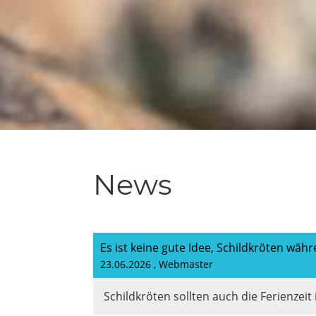
News
Es ist keine gute Idee, Schildkröten wäh
23.06.2026
, Webmaster
Schildkröten sollten auch die Ferienze