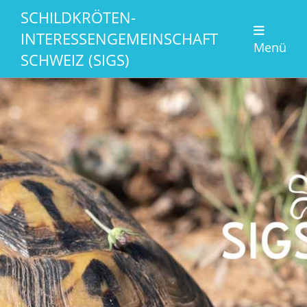
SCHILDKRÖTEN-
INTERESSENGEMEINSCHAFT
Menü
SCHWEIZ (SIGS)