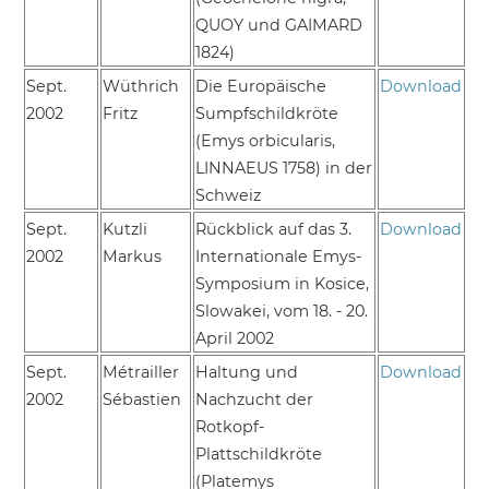
QUOY und GAIMARD
1824)
Sept.
Wüthrich
Die Europäische
Download
2002
Fritz
Sumpfschildkröte
(Emys orbicularis,
LINNAEUS 1758) in der
Schweiz
Sept.
Kutzli
Rückblick auf das 3.
Download
2002
Markus
Internationale Emys-
Symposium in Kosice,
Slowakei, vom 18. - 20.
April 2002
Sept.
Métrailler
Haltung und
Download
2002
Sébastien
Nachzucht der
Rotkopf-
Plattschildkröte
(Platemys