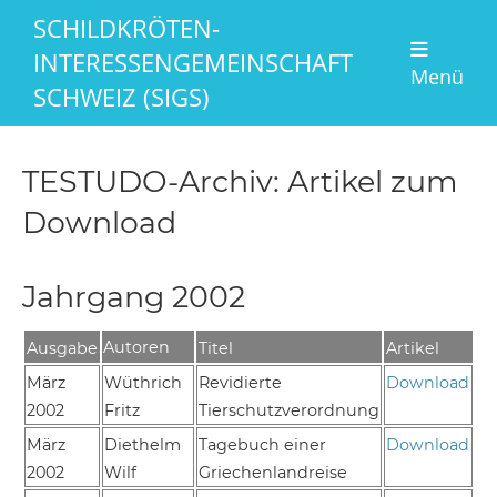
SCHILDKRÖTEN-
INTERESSENGEMEINSCHAFT
Menü
SCHWEIZ (SIGS)
TESTUDO-Archiv: Artikel zum
Download
Jahrgang 2002
Autoren
Ausgabe
Titel
Artikel
März
Wüthrich
Revidierte
Download
2002
Fritz
Tierschutzverordnung
März
Diethelm
Tagebuch einer
Download
2002
Wilf
Griechenlandreise