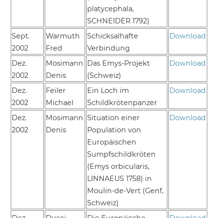
platycephala,
SCHNEIDER 1792)
Sept.
Warmuth
Schicksalhafte
Download
2002
Fred
Verbindung
Dez.
Mosimann
Das Emys-Projekt
Download
2002
Denis
(Schweiz)
Dez.
Feiler
Ein Loch im
Download
2002
Michael
Schildkrötenpanzer
Dez.
Mosimann
Situation einer
Download
2002
Denis
Population von
Europäischen
Sumpfschildkröten
(Emys orbicularis,
LINNAEUS 1758) in
Moulin-de-Vert (Genf,
Schweiz)