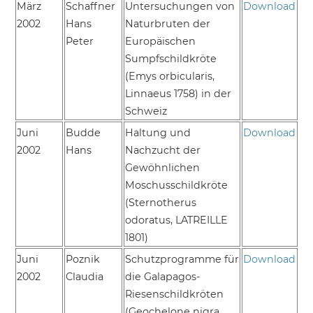
März
Schaffner
Untersuchungen von
Download
2002
Hans
Naturbruten der
Peter
Europäischen
Sumpfschildkröte
(Emys orbicularis,
Linnaeus 1758) in der
Schweiz
Juni
Budde
Haltung und
Download
2002
Hans
Nachzucht der
Gewöhnlichen
Moschusschildkröte
(Sternotherus
odoratus, LATREILLE
1801)
Juni
Poznik
Schutzprogramme für
Download
2002
Claudia
die Galapagos-
Riesenschildkröten
(Geochelone nigra,