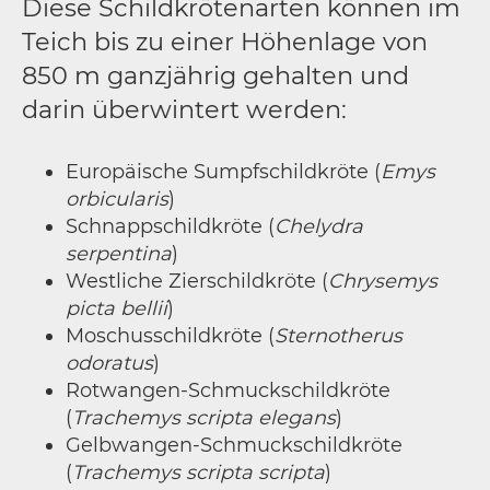
Diese Schildkrötenarten können im
Teich bis zu einer Höhenlage von
850 m ganzjährig gehalten und
darin überwintert werden:
Europäische Sumpfschildkröte (
Emys
orbicularis
)
Schnappschildkröte (
Chelydra
serpentina
)
Westliche Zierschildkröte (
Chrysemys
picta bellii
)
Moschusschildkröte (
Sternotherus
odoratus
)
Rotwangen-Schmuckschildkröte
(
Trachemys scripta elegans
)
Gelbwangen-Schmuckschildkröte
(
Trachemys scripta scripta
)